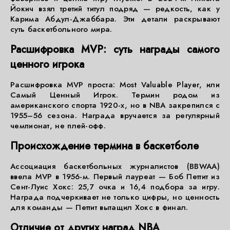
Йокич взял третий титул подряд — редкость, как у
Карима Абдул-Джаббара. Эти детали раскрывают
суть баскетбольного мира.
Расшифровка MVP: суть награды самого
ценного игрока
Расшифровка MVP проста: Most Valuable Player, или
Самый Ценный Игрок. Термин родом из
американского спорта 1920-х, но в NBA закрепился с
1955–56 сезона. Награда вручается за регулярный
чемпионат, не плей-офф.
Происхождение термина в баскетболе
Ассоциация баскетбольных журналистов (BBWAA)
ввела MVP в 1956-м. Первый лауреат — Боб Петтит из
Сент-Луис Хокс: 25,7 очка и 16,4 подбора за игру.
Награда подчеркивает не только цифры, но ценность
для команды — Петтит вытащил Хокс в финал.
Отличие от других наград NBA