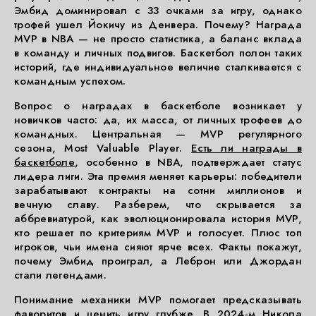
Эмбид доминировал с 33 очками за игру, однако
трофей ушел Йокичу из Денвера. Почему? Награда
MVP в NBA — не просто статистика, а баланс вклада
в команду и личных подвигов. Баскетбол полон таких
историй, где индивидуальное величие сталкивается с
командным успехом.
Вопрос о наградах в баскетболе возникает у
новичков часто: да, их масса, от личных трофеев до
командных. Центральная — MVP регулярного
сезона, Most Valuable Player.
Есть ли награды в
баскетболе
, особенно в NBA, подтверждает статус
лидера лиги. Эта премия меняет карьеры: победители
зарабатывают контракты на сотни миллионов и
вечную славу. Разберем, что скрывается за
аббревиатурой, как эволюционировала история MVP,
кто решает по критериям MVP и голосует. Плюс топ
игроков, чьи имена сияют ярче всех. Факты покажут,
почему Эмбид проиграл, а Леброн или Джордан
стали легендами.
Понимание механики MVP помогает предсказывать
фаворитов и ценить игру глубже. В 2024-м Никола