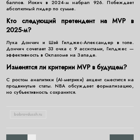
баллов. Йокич в 2024-м набрал 926. Побеждает
абсолютный лидер по сумме.
Кто следующий претендент на MVP в
2025-м?
Лука Дончич и Шэй Гилджес-Александер в топе.
Дончич сочетает 33 очка с 9 ассистами, Гилджес —
эффективность в Оклахоме на Западе.
Изменятся ли критерии MVP в будущем?
С ростом аналитики (AI-метрики) акцент сместится на
продвинутые статы. NBA обсуждает формализацию,
но субъективность сохранится.
bobrovdussh.ru