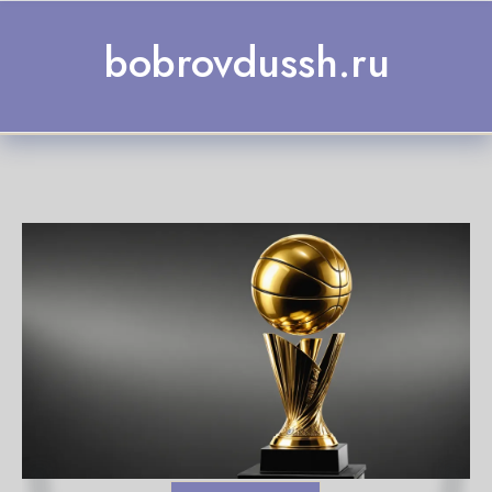
Skip to content
bobrovdussh.ru