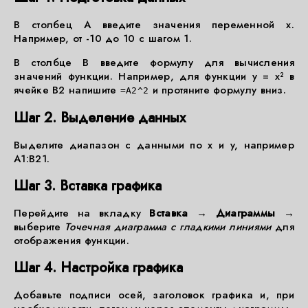
В столбец A введите значения переменной x.
Например, от -10 до 10 с шагом 1.
В столбце B введите формулу для вычисления
значений функции. Например, для функции y = x² в
ячейке B2 напишите
и протяните формулу вниз.
=A2^2
Шаг 2. Выделение данных
Выделите диапазон с данными по x и y, например
A1:B21.
Шаг 3. Вставка графика
Перейдите на вкладку
Вставка
→
Диаграммы
→
выберите
Точечная диаграмма с гладкими линиями
для
отображения функции.
Шаг 4. Настройка графика
Добавьте подписи осей, заголовок графика и, при