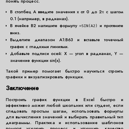
понять процесс.
В столбец A введите значения x от 0 до 2π с шагом
0.1 (например, в радианах).
В ячейке B2 напишите формулу
и протяните
=SIN(A2)
вниз.
Выделите диапазон A1:B63 и вставьте точечный
график с гладкими линиями.
Добавьте подписи осей: X — угол в радианах, Y —
значение функции sin(x).
Такой пример помогает быстро научиться строить
графики и визуализировать функции.
Заключение
Построить график функции в Excel быстро и
эффективно может любой школьник или студент, если
следовать простым шагам, использовать формулы
для вычисления значений и выбирать правильный тип
диаграммы. Практика и использование шаблонов
помогут ускорить процесс и улучшить качество