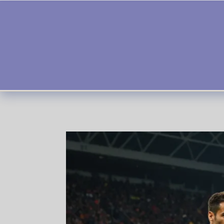
Skip to content