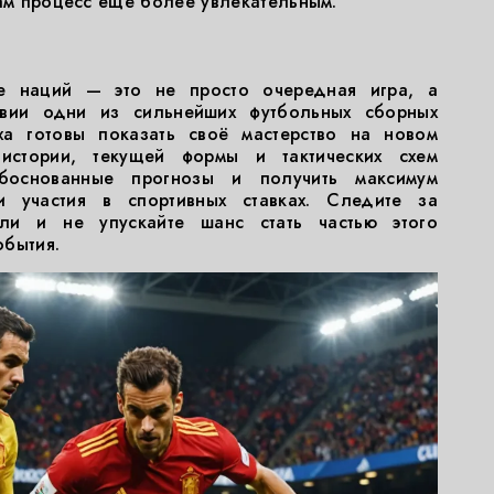
сам процесс ещё более увлекательным.
 наций — это не просто очередная игра, а
твии одни из сильнейших футбольных сборных
а готовы показать своё мастерство на новом
истории, текущей формы и тактических схем
боснованные прогнозы и получить максимум
и участия в спортивных ставках. Следите за
али и не упускайте шанс стать частью этого
обытия.