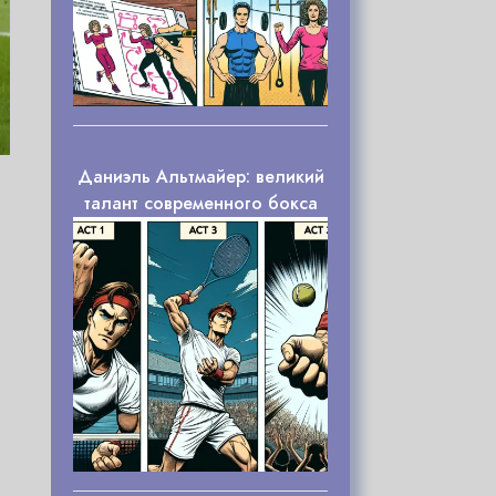
Даниэль Альтмайер: великий
талант современного бокса