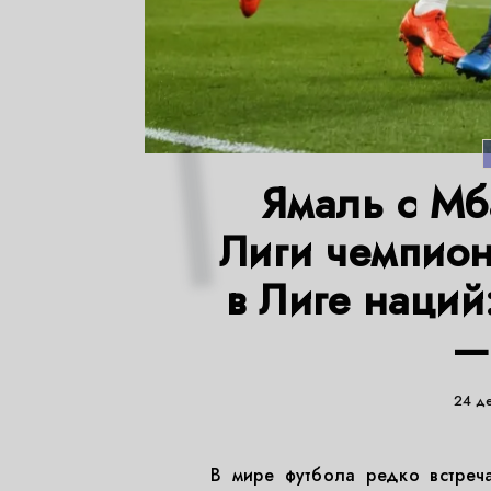
Ямаль с Мб
Лиги чемпион
в Лиге наций
—
24 д
В мире футбола редко встреч