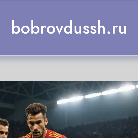
bobrovdussh.ru