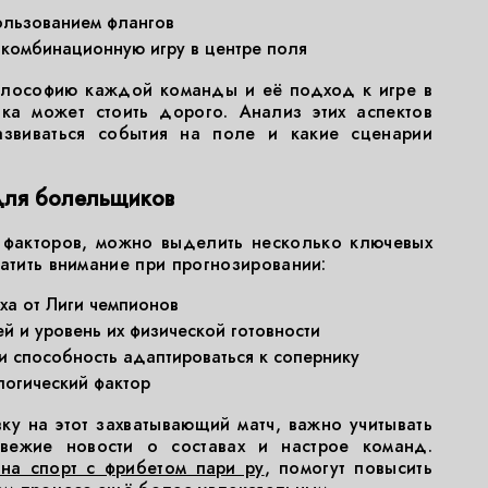
пользованием флангов
а комбинационную игру в центре поля
илософию каждой команды и её подход к игре в
ка может стоить дорого. Анализ этих аспектов
азвиваться события на поле и какие сценарии
 для болельщиков
 факторов, можно выделить несколько ключевых
ратить внимание при прогнозировании:
ха от Лиги чемпионов
й и уровень их физической готовности
 и способность адаптироваться к сопернику
логический фактор
вку на этот захватывающий матч, важно учитывать
свежие новости о составах и настрое команд.
 на спорт с фрибетом пари ру
, помогут повысить