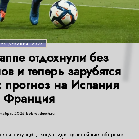
24 ДЕКАБРЯ, 2025
аппе отдохнули без
ов и теперь зарубятся
: прогноз на Испания
 Франция
екабря, 2025
bobrovdussh.ru
ается ситуация, когда две сильнейшие сборные