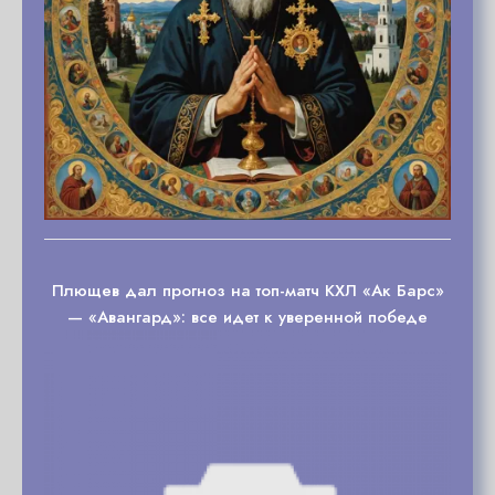
Плющев дал прогноз на топ-матч КХЛ «Ак Барс»
— «Авангард»: все идет к уверенной победе