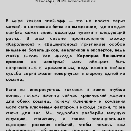
21 ноября, 2025
bobrovdussh.ru
В мире хоккея плей-офф — это не просто серия
матчей, а настоящая битва за выживание, где каждая
ошибка может стоить команды путёвки в следующий
раунд. В этом сезоне противостояние между
«Каролиной» и «Вашингтоном» привлекает особое
внимание болельщиков, аналитиков и экспертов, ведь
ставки высоки как никогда.
Каролина Вашингтон
прогноз
на четвёртый матч обещает быть
напряжённым и драматичным, ведь именно сейчас
судьба серии может повернуться в сторону одной из
команд.
Если вы интересуетесь хоккеем и хотите глубже
понять, почему именно сейчас критический момент
для обеих команд, почему «Овечкин» и компания
могут стать ключевым фактором в исходе серии, то эта
статья для вас. Мы подробно разберём текущую
ситуацию, статистику, а также потенциальные
сценарии развития событий, чтобы помочь вам
сформировать объективное мнение и, возможно,