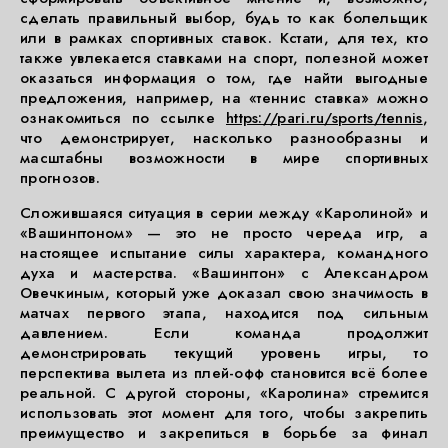
сделать правильный выбор, будь то как болельщик
или в рамках спортивных ставок. Кстати, для тех, кто
также увлекается ставками на спорт, полезной может
оказаться информация о том, где найти выгодные
предложения, например, на «теннис ставка» можно
ознакомиться по ссылке
https://pari.ru/sports/tennis
,
что демонстрирует, насколько разнообразны и
масштабны возможности в мире спортивных
прогнозов.
Сложившаяся ситуация в серии между «Каролиной» и
«Вашингтоном» — это не просто череда игр, а
настоящее испытание силы характера, командного
духа и мастерства. «Вашингтон» с Александром
Овечкиным, который уже доказал свою значимость в
матчах первого этапа, находится под сильным
давлением. Если команда продолжит
демонстрировать текущий уровень игры, то
перспектива вылета из плей-офф становится всё более
реальной. С другой стороны, «Каролина» стремится
использовать этот момент для того, чтобы закрепить
преимущество и закрепиться в борьбе за финал