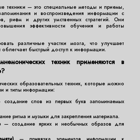
е техники — это специальные методы и приемы,
запоминания и воспроизведения информации с
в, рифм и других умственных стратегий. Они
повышения эффективности обучения и работы
ровать различные участки мозга, что улучшает
 облегчает быстрый доступ к информации.
немонических техник применяются в
е?
ческих образовательных техник, которые можно
и и типы информации:
создание слов из первых букв запоминаемых
ние ритма и музыки для закрепления материала.
е
— создание ярких и необычных образов для
мяти)
— привязка элементов информации к