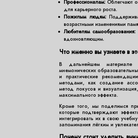
Профессионалам:
Облегчают ос
для карьерного роста.
Пожилым людям:
Поддерживаю
возрастными изменениями памя
Любителям самообразования:
вдохновляющим.
Что именно вы узнаете в эт
В дальнейшем материале 
мнемонических образовательных
и практические рекомендаци
методами, как создание ассо
метод локусов и визуализация,
максимального эффекта.
Кроме того, мы поделимся пр
которые подтверждают эффекти
интегрировать их в свою учебн
запоминания лёгким и увлекате
Почему стоит уделить вн