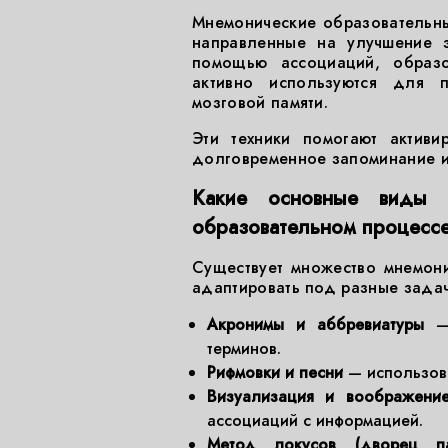
Мнемонические образовательны
направленные на улучшение 
помощью ассоциаций, образо
активно используются для 
мозговой памяти.
Эти техники помогают активи
долговременное запоминание и
Какие основные виды м
образовательном процесс
Существует множество мнемони
адаптировать под разные задач
Акронимы и аббревиатуры
— 
терминов.
Рифмовки и песни
— использова
Визуализация и воображени
ассоциаций с информацией.
Метод локусов (дворец па