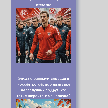
отставке
Этими странными словами в
России до сих пор называют
неразлучных подруг: кто
такие шерочка с машерочкой