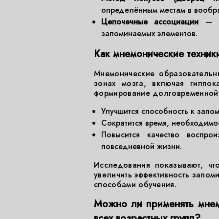
определённым местам в вообр
Цепочечные ассоциации
— со
запоминаемых элементов.
Как мнемонические техники
Мнемонические образовательны
зонах мозга, включая гиппок
формирование долговременной п
Улучшится способность к зап
Сократится время, необходимо
Повысится качество воспро
повседневной жизни.
Исследования показывают, чт
увеличить эффективность запом
способами обучения.
Можно ли применять мнем
всех возрастных групп?