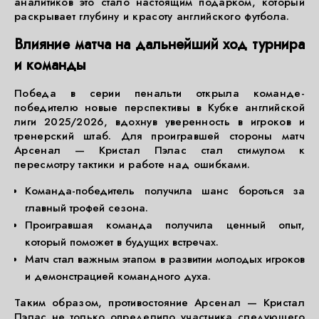
аналитиков это стало настоящим подарком, который
раскрывает глубину и красоту английского футбола.
Влияние матча на дальнейший ход турнира
и команды
Победа в серии пенальти открыла команде-
победителю новые перспективы в Кубке английской
лиги 2025/2026, вдохнув уверенность в игроков и
тренерский штаб. Для проигравшей стороны матч
Арсенал — Кристал Пэлас стал стимулом к
пересмотру тактики и работе над ошибками.
Команда-победитель получила шанс бороться за
главный трофей сезона.
Проигравшая команда получила ценный опыт,
который поможет в будущих встречах.
Матч стал важным этапом в развитии молодых игроков
и демонстрацией командного духа.
Таким образом, противостояние Арсенал — Кристал
Пэлас не только определило участника следующего