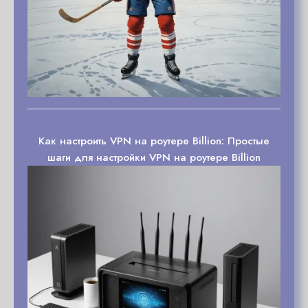
Как настроить VPN на роутере Billion: Простые
шаги для настройки VPN на роутере Billion