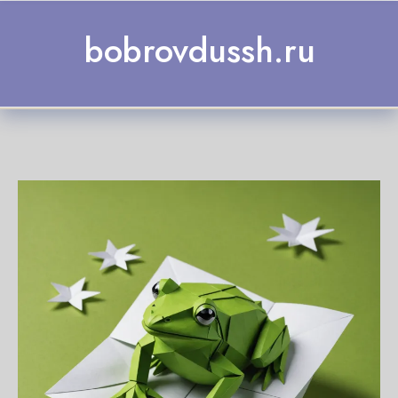
Skip to content
bobrovdussh.ru