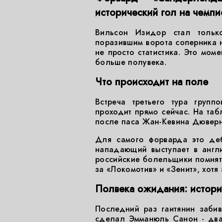
исторический гол на чемпи
Вильсон Изидор стал тольк
поразившим ворота соперника н
не просто статистика. Это мом
больше полувека.
Что происходит на поле
Встреча третьего тура груп
проходит прямо сейчас. На таб
после паса Жан-Кевина Дюверна
Для самого форварда это деб
нападающий выступает в англ
российские болельщики помнят 
за «Локомотив» и «Зенит», хотя 
Полвека ожидания: истори
Последний раз гаитянин забив
сделал Эмманюль Санон - два