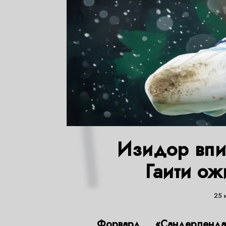
Изидор впи
Гаити о
25 
Форвард «Сандерлен