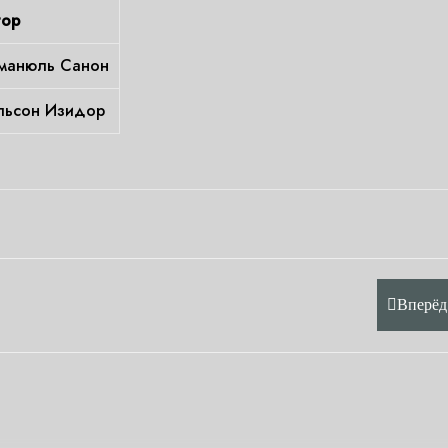
тор
манюль Санон
льсон Изидор
Вперёд