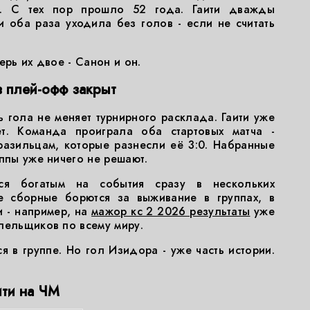
е. С тех пор прошло 52 года. Гаити дважды
 оба раза уходила без голов - если не считать
ерь их двое - Санон и он.
в плей-офф закрыт
ь гола не меняет турнирного расклада. Гаити уже
т. Команда проиграла оба стартовых матча -
разильцам, которые разнесли её 3:0. Набранные
уппы уже ничего не решают.
ся богатым на события сразу в нескольких
е сборные борются за выживание в группах, в
и - например, на
мажор кс 2 2026 результаты
уже
лельщиков по всему миру.
ся в группе. Но гол Изидора - уже часть истории.
ити на ЧМ