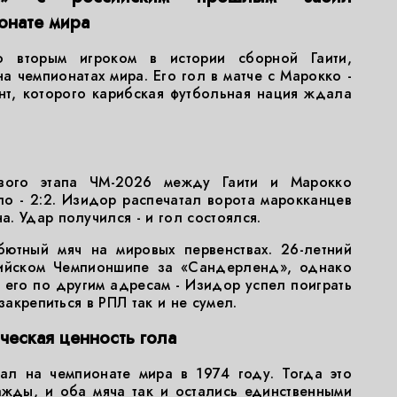
онате мира
о вторым игроком в истории сборной Гаити,
а чемпионатах мира. Его гол в матче с Марокко -
ент, которого карибская футбольная нация ждала
пового этапа ЧМ-2026 между Гаити и Марокко
ло - 2:2. Изидор распечатал ворота марокканцев
. Удар получился - и гол состоялся.
ютный мяч на мировых первенствах. 26-летний
ийском Чемпионшипе за «Сандерленд», однако
его по другим адресам - Изидор успел поиграть
закрепиться в РПЛ так и не сумел.
ческая ценность гола
ал на чемпионате мира в 1974 году. Тогда это
жды, и оба мяча так и остались единственными