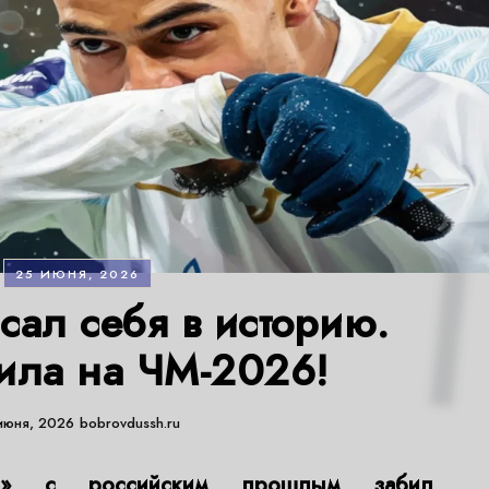
25 ИЮНЯ, 2026
сал себя в историю.
жила на ЧМ-2026!
июня, 2026
bobrovdussh.ru
да» с российским прошлым забил