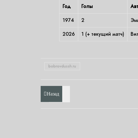
Год
Голы
Ав
1974
2
Эм
2026
1 (+ текущий матч)
Ви
bobrovdussh.ru
Назад