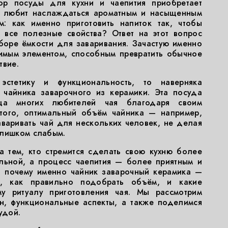
ор посуды для кухни и чаепития приобретает
о любит наслаждаться ароматным и насыщенным
м: как именно приготовить напиток так, чтобы
ь все полезные свойства? Ответ на этот вопрос
боре ёмкости для заваривания. Зачастую именно
нимым элементом, способным превратить обычное
твие.
эстетику и функциональность, то наверняка
 чайника заварочного из керамики. Эта посуда
ца многих любителей чая благодаря своим
 того, оптимальный объём чайника — например,
варивать чай для нескольких человек, не делая
слишком слабым.
а тем, кто стремится сделать свою кухню более
ильной, а процесс чаепития — более приятным и
, почему именно чайник заварочный керамика —
 как правильно подобрать объём, и какие
у ритуалу приготовления чая. Мы рассмотрим
н, функциональные аспекты, а также поделимся
удой.