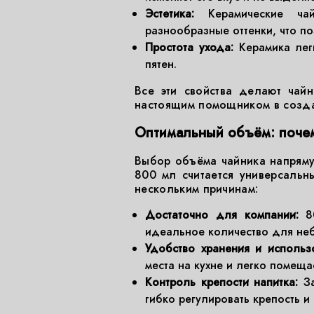
Эстетика:
Керамические чай
разнообразные оттенки, что п
Простота ухода:
Керамика легк
пятен.
Все эти свойства делают чай
настоящим помощником в созда
Оптимальный объём: поче
Выбор объёма чайника напрямую
800 мл считается универсаль
нескольким причинам:
Достаточно для компании:
80
идеальное количество для неб
Удобство хранения и использ
места на кухне и легко помеща
Контроль крепости напитка:
За
гибко регулировать крепость и 