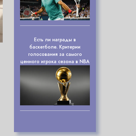
Есть ли награды в
баскетболе. Критерии
голосования за самого
ценного игрока сезона в NBA