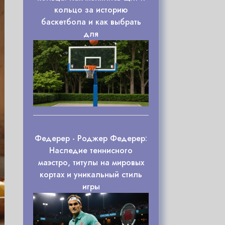
кольцо за историю
баскетбола и как выбрать
для
Федерер - Роджер Федерер:
Наследие теннисного
маэстро, титулы на мировых
кортах и уникальный стиль
игры