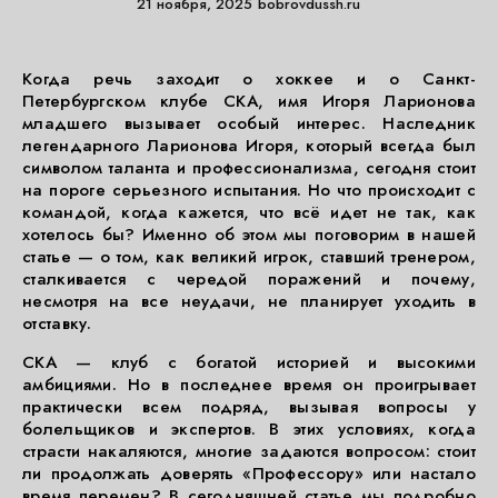
21 ноября, 2025
bobrovdussh.ru
Когда речь заходит о хоккее и о Санкт-
Петербургском клубе СКА, имя Игоря Ларионова
младшего вызывает особый интерес. Наследник
легендарного Ларионова Игоря, который всегда был
символом таланта и профессионализма, сегодня стоит
на пороге серьезного испытания. Но что происходит с
командой, когда кажется, что всё идет не так, как
хотелось бы? Именно об этом мы поговорим в нашей
статье — о том, как великий игрок, ставший тренером,
сталкивается с чередой поражений и почему,
несмотря на все неудачи, не планирует уходить в
отставку.
СКА — клуб с богатой историей и высокими
амбициями. Но в последнее время он проигрывает
практически всем подряд, вызывая вопросы у
болельщиков и экспертов. В этих условиях, когда
страсти накаляются, многие задаются вопросом: стоит
ли продолжать доверять «Профессору» или настало
время перемен? В сегодняшней статье мы подробно