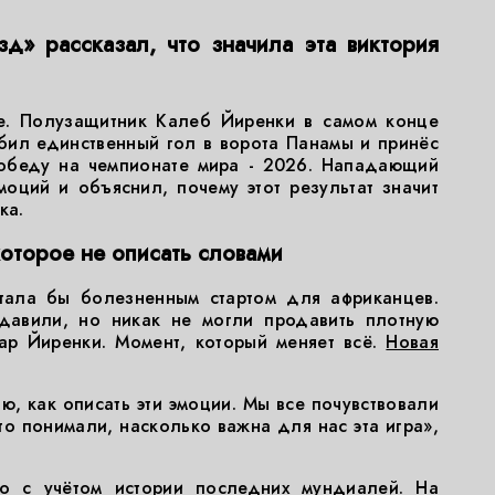
д» рассказал, что значила эта виктория
те. Полузащитник Калеб Йиренки в самом конце
бил единственный гол в ворота Панамы и принёс
победу на чемпионате мира - 2026. Нападающий
оций и объяснил, почему этот результат значит
ка.
которое не описать словами
стала бы болезненным стартом для африканцев.
давили, но никак не могли продавить плотную
дар Йиренки. Момент, который меняет всё.
Новая
ю, как описать эти эмоции. Мы все почувствовали
то понимали, насколько важна для нас эта игра»,
о с учётом истории последних мундиалей. На