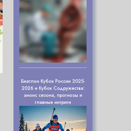
Биатлон Кубок России 2025-
2026 и Кубок Содружества:
анонс сезона, прогнозы и
главные интриги