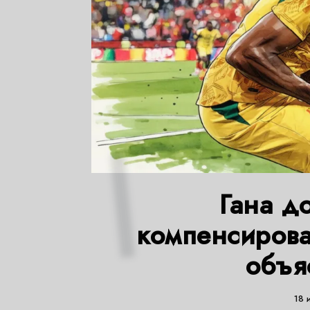
Гана д
компенсирова
объя
18 