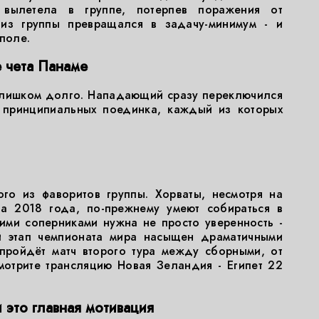
вылетела в группе, потерпев поражения от
 из группы превращался в задачу-минимум - и
поле.
 чета Панаме
слишком долго. Нападающий сразу переключился
а принципиальных поединка, каждый из которых
и
ого из фаворитов группы. Хорваты, несмотря на
а 2018 года, по-прежнему умеют собираться в
ими соперниками нужна не просто уверенность -
ой этап чемпионата мира насыщен драматичными
 пройдёт матч второго тура между сборными, от
мотрите трансляцию Новая Зеландия - Египет 22
и это главная мотивация