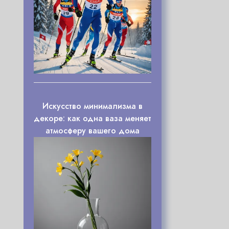
Искусство минимализма в
декоре: как одна ваза меняет
атмосферу вашего дома