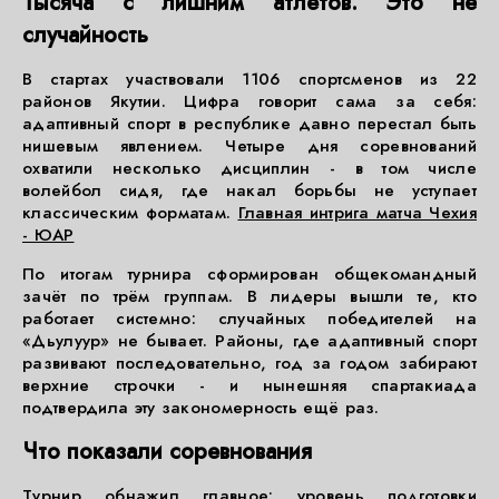
Тысяча с лишним атлетов. Это не
случайность
В стартах участвовали 1106 спортсменов из 22
районов Якутии. Цифра говорит сама за себя:
адаптивный спорт в республике давно перестал быть
нишевым явлением. Четыре дня соревнований
охватили несколько дисциплин - в том числе
волейбол сидя, где накал борьбы не уступает
классическим форматам.
Главная интрига матча Чехия
- ЮАР
По итогам турнира сформирован общекомандный
зачёт по трём группам. В лидеры вышли те, кто
работает системно: случайных победителей на
«Дьулуур» не бывает. Районы, где адаптивный спорт
развивают последовательно, год за годом забирают
верхние строчки - и нынешняя спартакиада
подтвердила эту закономерность ещё раз.
Что показали соревнования
Турнир обнажил главное: уровень подготовки