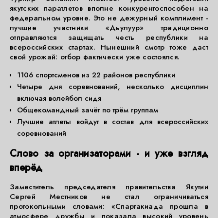
якутских паратлетов вполне конкурентоспособен на
федеральном уровне. Это не дежурный комплимент -
лучшие участники «Дьулуур» традиционно
отправляются защищать честь республики на
всероссийских стартах. Нынешний смотр тоже даст
свой урожай: отбор фактически уже состоялся.
1106 спортсменов из 22 районов республики
Четыре дня соревнований, несколько дисциплин
включая волейбол сидя
Общекомандный зачёт по трём группам
Лучшие атлеты войдут в состав для всероссийских
соревнований
Слово за организаторами - и уже взгляд
вперёд
Заместитель председателя правительства Якутии
Сергей Местников не стал ограничиваться
протокольными словами: «Спартакиада прошла в
атмосфере дружбы и показала высокий уровень